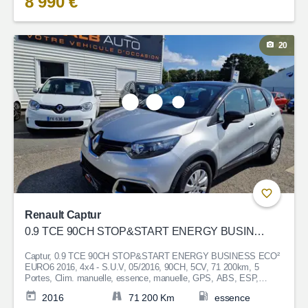
8 990 €
20
Renault Captur
0.9 TCE 90CH STOP&START ENERGY BUSINESS ECO² EURO6 2016
Captur, 0.9 TCE 90CH STOP&START ENERGY BUSINESS ECO²
EURO6 2016, 4x4 - S.U.V, 05/2016, 90CH, 5CV, 71 200km, 5
Portes, Clim. manuelle, essence, manuelle, GPS, ABS, ESP,
Direction assistée, Anti-patinage, Fermeture centralisée, Bluetooth,
2016
71 200 Km
essence
Couleur Gris, Garantie 6 mois, 10 990€