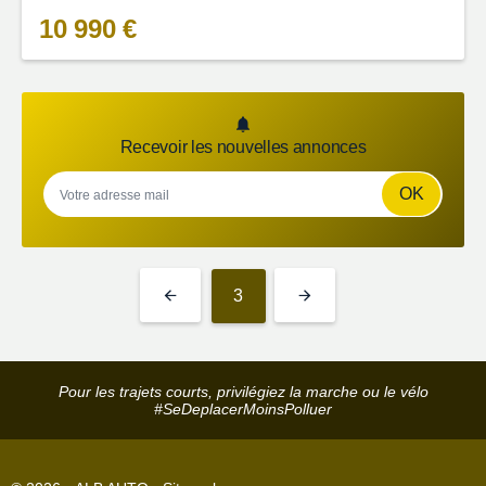
10 990 €
Recevoir les nouvelles annonces
OK
3
Pour les trajets courts, privilégiez la marche ou le vélo
#SeDeplacerMoinsPolluer