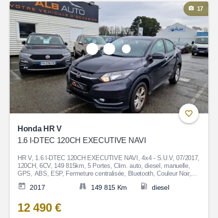
17
Honda HR V
1.6 I-DTEC 120CH EXECUTIVE NAVI
HR V, 1.6 I-DTEC 120CH EXECUTIVE NAVI, 4x4 - S.U.V, 07/2017,
120CH, 6CV, 149 815km, 5 Portes, Clim. auto, diesel, manuelle,
GPS, ABS, ESP, Fermeture centralisée, Bluetooth, Couleur Noir,
Garantie 6 mois, 12 490€
2017
149 815 Km
diesel
12 490 €