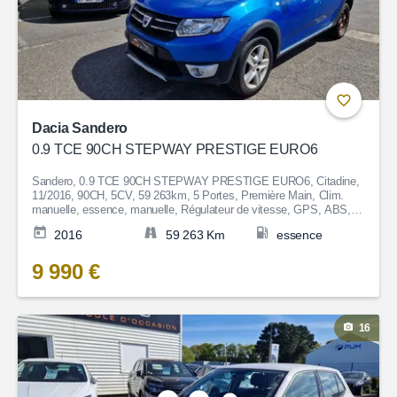
Dacia Sandero
0.9 TCE 90CH STEPWAY PRESTIGE EURO6
Sandero, 0.9 TCE 90CH STEPWAY PRESTIGE EURO6, Citadine,
11/2016, 90CH, 5CV, 59 263km, 5 Portes, Première Main, Clim.
manuelle, essence, manuelle, Régulateur de vitesse, GPS, ABS,
ESP, Direction assistée, Anti-patinage, Fermeture centralisée,
2016
59 263 Km
essence
Bluetooth, Couleur Bleu, Garantie 6 mois, 9 990€
9 990 €
16