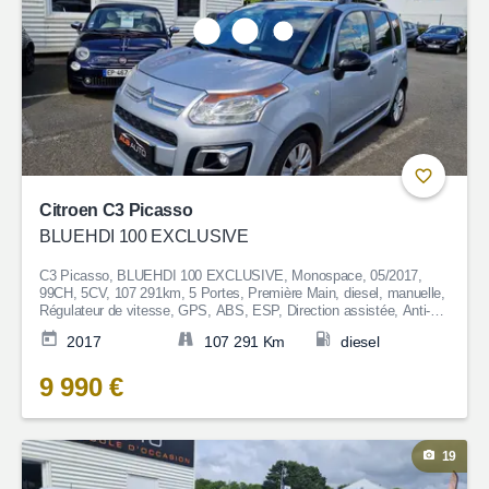
Citroen C3 Picasso
BLUEHDI 100 EXCLUSIVE
C3 Picasso, BLUEHDI 100 EXCLUSIVE, Monospace, 05/2017,
99CH, 5CV, 107 291km, 5 Portes, Première Main, diesel, manuelle,
Régulateur de vitesse, GPS, ABS, ESP, Direction assistée, Anti-
patinage, Fermeture centralisée, Bluetooth, Couleur Gris, Garantie 6
2017
107 291 Km
diesel
mois, 9 990€
9 990 €
19