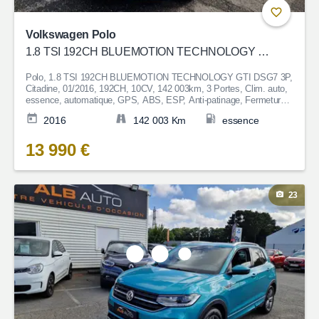
Volkswagen Polo
1.8 TSI 192CH BLUEMOTION TECHNOLOGY GTI DSG7 3P
Polo, 1.8 TSI 192CH BLUEMOTION TECHNOLOGY GTI DSG7 3P,
Citadine, 01/2016, 192CH, 10CV, 142 003km, 3 Portes, Clim. auto,
essence, automatique, GPS, ABS, ESP, Anti-patinage, Fermeture
centralisée, Bluetooth, Couleur Blanc, Garantie 6 mois, 13 990€
2016
142 003 Km
essence
13 990 €
23