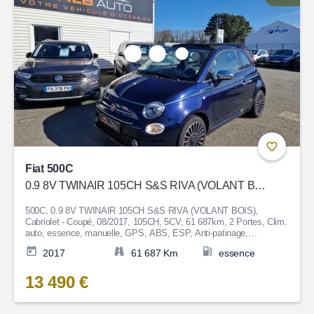
Fiat 500C
0.9 8V TWINAIR 105CH S&S RIVA (VOLANT BOIS)
500C, 0.9 8V TWINAIR 105CH S&S RIVA (VOLANT BOIS),
Cabriolet - Coupé, 08/2017, 105CH, 5CV, 61 687km, 2 Portes, Clim.
auto, essence, manuelle, GPS, ABS, ESP, Anti-patinage,
Fermeture centralisée, Bluetooth, Couleur Bleu, Garantie 6 mois, 13
2017
61 687 Km
essence
490€
13 490 €