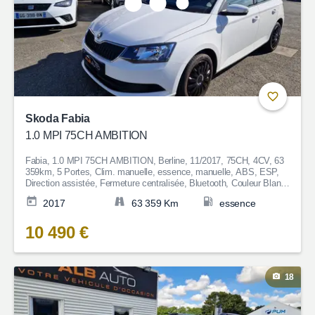
Skoda Fabia
1.0 MPI 75CH AMBITION
Fabia, 1.0 MPI 75CH AMBITION, Berline, 11/2017, 75CH, 4CV, 63
359km, 5 Portes, Clim. manuelle, essence, manuelle, ABS, ESP,
Direction assistée, Fermeture centralisée, Bluetooth, Couleur Blanc,
Garantie 6 mois, 10 490€
2017
63 359 Km
essence
10 490 €
18