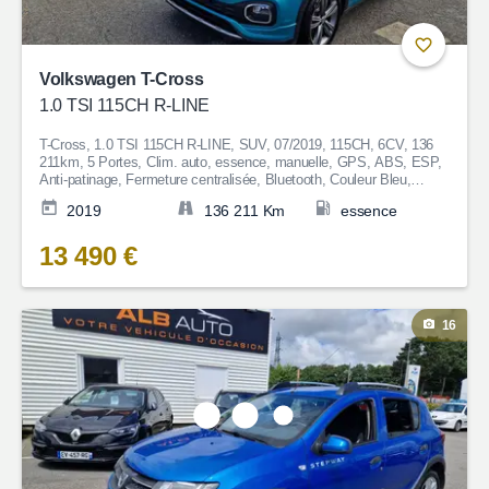
Volkswagen T-Cross
1.0 TSI 115CH R-LINE
T-Cross, 1.0 TSI 115CH R-LINE, SUV, 07/2019, 115CH, 6CV, 136
211km, 5 Portes, Clim. auto, essence, manuelle, GPS, ABS, ESP,
Anti-patinage, Fermeture centralisée, Bluetooth, Couleur Bleu,
Garantie 6 mois, 13 490€
2019
136 211 Km
essence
13 490 €
16